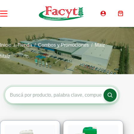
Saltar
al
contenido
Carro
de
compra
Inicio
/
Tienda
/
Combos y Promociones
/
Maíz
Maíz