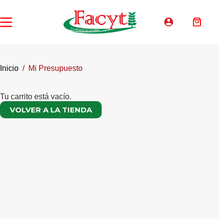
Saltar
al
contenido
Carro
de
compra
Inicio
/
Mi Presupuesto
Tu carrito está vacío.
VOLVER A LA TIENDA