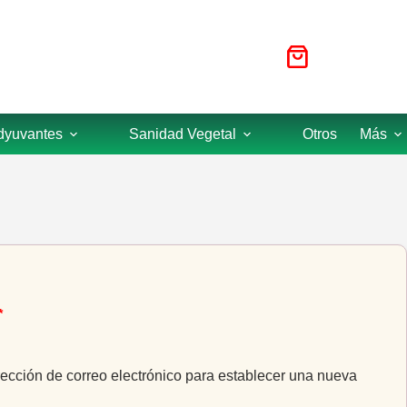
Carro
de
compra
yuvantes
Sanidad Vegetal
Otros
Más
Obligatorio
*
rección de correo electrónico para establecer una nueva