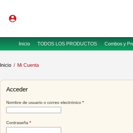
Saltar
al
contenido
Inicio
TODOS LOS PRODUCTOS
Combos y Pr
Inicio
/
Mi Cuenta
Acceder
Obligatorio
Nombre de usuario o correo electrónico
*
Obligatorio
Contraseña
*